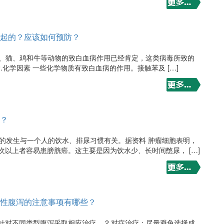
起的？应该如何预防？
在鼠、猫、鸡和牛等动物的致白血病作用已经肯定，这类病毒所致的
.化学因素 一些化学物质有致白血病的作用。接触苯及 […]
？
癌的发生与一个人的饮水、排尿习惯有关。据资料 肿瘤细胞表明，
次以上者容易患膀胱癌。这主要是因为饮水少、长时间憋尿， […]
性腹泻的注意事项有哪些？
：针对不同类型腹泻采取相应治疗。 2.对症治疗：尽量避免选择成