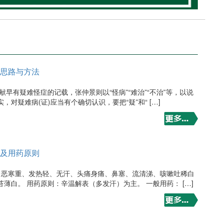
思路与方法
献早有疑难怪症的记载，张仲景则以“怪病”“难治”“不治”等，以说
对疑难病(证)应当有个确切认识，要把“疑”和“ […]
及用药原则
状 恶寒重、发热轻、无汗、头痛身痛、鼻塞、流清涕、咳嗽吐稀白
薄白。 用药原则：辛温解表（多发汗）为主。 一般用药： […]