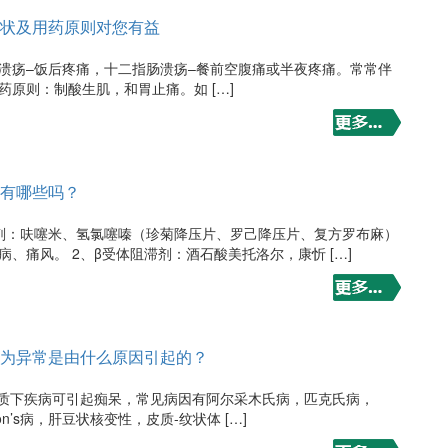
状及用药原则对您有益
胃溃疡–饭后疼痛，十二指肠溃疡–餐前空腹痛或半夜疼痛。常常伴
药原则：制酸生肌，和胃止痛。如 […]
有哪些吗？
尿剂：呋噻米、氢氯噻嗪（珍菊降压片、罗己降压片、复方罗布麻）
病、痛风。 2、β受体阻滞剂：酒石酸美托洛尔，康忻 […]
为异常是由什么原因引起的？
皮质下疾病可引起痴呆，常见病因有阿尔采木氏病，匹克氏病，
kinson’s病，肝豆状核变性，皮质-纹状体 […]