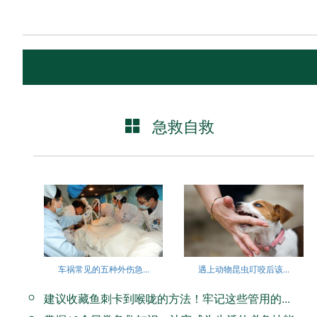
急救自救
车祸常见的五种外伤急...
遇上动物昆虫叮咬后该...
建议收藏鱼刺卡到喉咙的方法！牢记这些管用的...