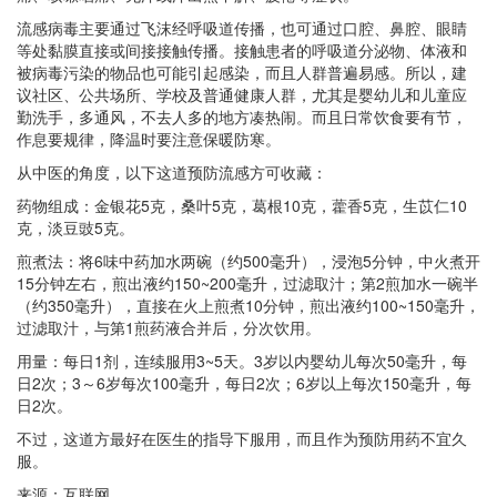
流感病毒主要通过飞沫经呼吸道传播，也可通过口腔、鼻腔、眼睛
等处黏膜直接或间接接触传播。接触患者的呼吸道分泌物、体液和
被病毒污染的物品也可能引起感染，而且人群普遍易感。所以，建
议社区、公共场所、学校及普通健康人群，尤其是婴幼儿和儿童应
勤洗手，多通风，不去人多的地方凑热闹。而且日常饮食要有节，
作息要规律，降温时要注意保暖防寒。
从中医的角度，以下这道预防流感方可收藏：
药物组成：金银花5克，桑叶5克，葛根10克，藿香5克，生苡仁10
克，淡豆豉5克。
煎煮法：将6味中药加水两碗（约500毫升），浸泡5分钟，中火煮开
15分钟左右，煎出液约150~200毫升，过滤取汁；第2煎加水一碗半
（约350毫升），直接在火上煎煮10分钟，煎出液约100~150毫升，
过滤取汁，与第1煎药液合并后，分次饮用。
用量：每日1剂，连续服用3~5天。3岁以内婴幼儿每次50毫升，每
日2次；3～6岁每次100毫升，每日2次；6岁以上每次150毫升，每
日2次。
不过，这道方最好在医生的指导下服用，而且作为预防用药不宜久
服。
来源：互联网