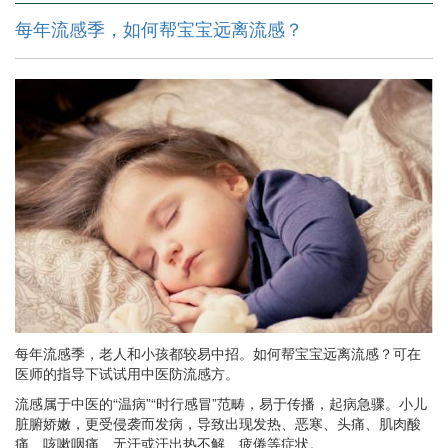
每年流感季，如何帮宝宝远离流感？
每年流感季，老人和小孩都较易中招。如何帮宝宝远离流感？可在
医师的指导下试试用中医防流感方。
流感属于中医的“温病”“时行感冒”范畴，易于传播，起病急骤。小儿
脏腑娇嫩，更受侵袭而发病，导致出现发热、恶寒、头痛、肌肉酸
痛、咳嗽咽痛、无汗或汗出热不解、疲倦等症状。