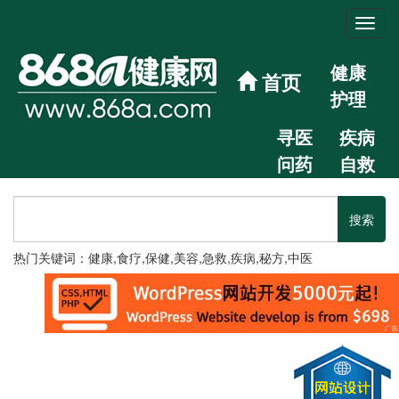
健康
首页
护理
寻医
疾病
问药
自救
热门关键词：健康,食疗,保健,美容,急救,疾病,秘方,中医