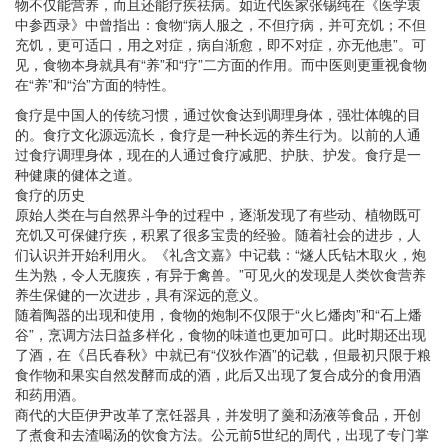
物不仅能营养，而且还能疗疾祛病。如近代医家张锡纯在《医学衷
中参西录》中曾指出：食物“病人服之，不但疗病，并可充饥；不但
充饥，更可适口，用之对症，病自渐愈，即不对症，亦无他患”。可
见，食物本身就具有“养”和“疗”二方面的作用。而中医则更重视食物
在“养”和“治”方面的特性。
食疗是中国人的传统习惯，通过饮食达到调理身体，强壮体魄的目
的。食疗文化源远流长，食疗是一种长远的养生行为。以前的人通
过食疗调理身体，现在的人通过食疗减肥、护肤、护发。食疗是一
种健康的健体之道。
食疗的历史
原始人类在与自然界斗争的过程中，逐渐发现了有些动、植物既可
充饥又可保健疗疾，积累了很多宝贵的经验。随着社会的进步，人
们认识并开始利用火。《礼含文嘉》中记载：“燧人氏钻木取火，炮
生为熟，令人无腹疾，有异于禽兽。”可见火的发现是人类饮食营养
养生保健的一次进步，具有深远的意义。
随着陶器的出现和使用，食物的炮制不仅限于“火匕燔肉”和“石上燔
谷”，烹调方法日益多样化，食物的味道也更加可口。此时期还出现
了酒，在《吕氏春秋》中就已有“仪狄作酒”的记载，但最初只限于粮
食作物和果实自然发酵而成的酒，此后又出现了复合成分的食用酒
和药用酒。
商代的大臣伊尹改革了烹饪器具，并发明了羹和汤液等食品，开创
了煮食和去渣喝汤的饮食方法。公元前5世纪的周代，出现了专门掌