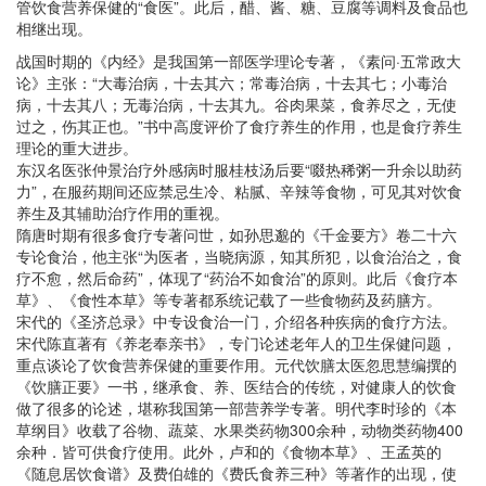
管饮食营养保健的“食医”。此后，醋、酱、糖、豆腐等调料及食品也
相继出现。
战国时期的《内经》是我国第一部医学理论专著，《素问·五常政大
论》主张：“大毒治病，十去其六；常毒治病，十去其七；小毒治
病，十去其八；无毒治病，十去其九。谷肉果菜，食养尽之，无使
过之，伤其正也。”书中高度评价了食疗养生的作用，也是食疗养生
理论的重大进步。
东汉名医张仲景治疗外感病时服桂枝汤后要“啜热稀粥一升余以助药
力”，在服药期间还应禁忌生冷、粘腻、辛辣等食物，可见其对饮食
养生及其辅助治疗作用的重视。
隋唐时期有很多食疗专著问世，如孙思邈的《千金要方》卷二十六
专论食治，他主张“为医者，当晓病源，知其所犯，以食治治之，食
疗不愈，然后命药”，体现了“药治不如食治”的原则。此后《食疗本
草》、《食性本草》等专著都系统记载了一些食物药及药膳方。
宋代的《圣济总录》中专设食治一门，介绍各种疾病的食疗方法。
宋代陈直著有《养老奉亲书》，专门论述老年人的卫生保健问题，
重点谈论了饮食营养保健的重要作用。元代饮膳太医忽思慧编撰的
《饮膳正要》一书，继承食、养、医结合的传统，对健康人的饮食
做了很多的论述，堪称我国第一部营养学专著。明代李时珍的《本
草纲目》收载了谷物、蔬菜、水果类药物300余种，动物类药物400
余种．皆可供食疗使用。此外，卢和的《食物本草》、王孟英的
《随息居饮食谱》及费伯雄的《费氏食养三种》等著作的出现，使