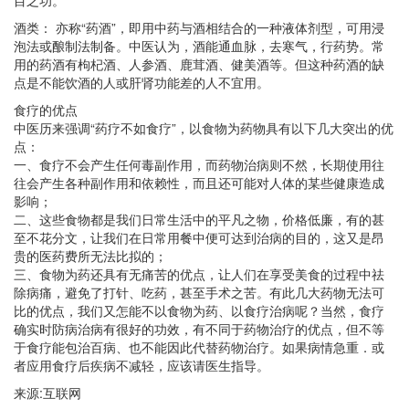
酒类： 亦称“药酒”，即用中药与酒相结合的一种液体剂型，可用浸
泡法或酿制法制备。中医认为，酒能通血脉，去寒气，行药势。常
用的药酒有枸杞酒、人参酒、鹿茸酒、健美酒等。但这种药酒的缺
点是不能饮酒的人或肝肾功能差的人不宜用。
食疗的优点
中医历来强调“药疗不如食疗”，以食物为药物具有以下几大突出的优
点：
一、食疗不会产生任何毒副作用，而药物治病则不然，长期使用往
往会产生各种副作用和依赖性，而且还可能对人体的某些健康造成
影响；
二、这些食物都是我们日常生活中的平凡之物，价格低廉，有的甚
至不花分文，让我们在日常用餐中便可达到治病的目的，这又是昂
贵的医药费所无法比拟的；
三、食物为药还具有无痛苦的优点，让人们在享受美食的过程中祛
除病痛，避免了打针、吃药，甚至手术之苦。有此几大药物无法可
比的优点，我们又怎能不以食物为药、以食疗治病呢？当然，食疗
确实时防病治病有很好的功效，有不同于药物治疗的优点，但不等
于食疗能包治百病、也不能因此代替药物治疗。如果病情急重．或
者应用食疗后疾病不减轻，应该请医生指导。
来源:互联网