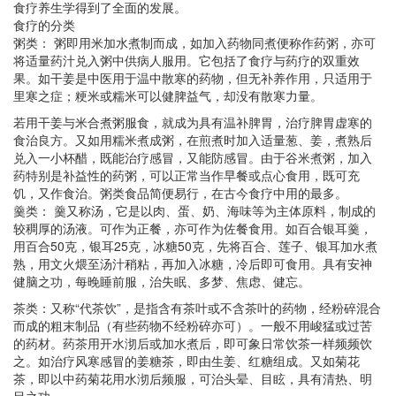
食疗养生学得到了全面的发展。
食疗的分类
粥类： 粥即用米加水煮制而成，如加入药物同煮便称作药粥，亦可
将适量药汁兑入粥中供病人服用。它包括了食疗与药疗的双重效
果。如干姜是中医用于温中散寒的药物，但无补养作用，只适用于
里寒之症；粳米或糯米可以健脾益气，却没有散寒力量。
若用干姜与米合煮粥服食，就成为具有温补脾胃，治疗脾胃虚寒的
食治良方。又如用糯米煮成粥，在煎煮时加入适量葱、姜，煮熟后
兑入一小杯醋，既能治疗感冒，又能防感冒。由于谷米煮粥，加入
药特别是补益性的药粥，可以正常当作早餐或点心食用，既可充
饥，又作食治。粥类食品简便易行，在古今食疗中用的最多。
羹类： 羹又称汤，它是以肉、蛋、奶、海味等为主体原料，制成的
较稠厚的汤液。可作为正餐，亦可作为佐餐食用。如百合银耳羹，
用百合50克，银耳25克，冰糖50克，先将百合、莲子、银耳加水煮
熟，用文火煨至汤汁稍粘，再加入冰糖，冷后即可食用。具有安神
健脑之功，每晚睡前服，治失眠、多梦、焦虑、健忘。
茶类：又称“代茶饮”，是指含有茶叶或不含茶叶的药物，经粉碎混合
而成的粗末制品（有些药物不经粉碎亦可）。一般不用峻猛或过苦
的药材。药茶用开水沏后或加水煮后，即可象日常饮茶一样频频饮
之。如治疗风寒感冒的姜糖茶，即由生姜、红糖组成。又如菊花
茶，即以中药菊花用水沏后频服，可治头晕、目眩，具有清热、明
目之功。