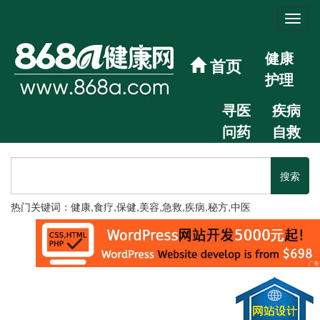
健康
首页
护理
寻医
疾病
问药
自救
热门关键词：健康,食疗,保健,美容,急救,疾病,秘方,中医