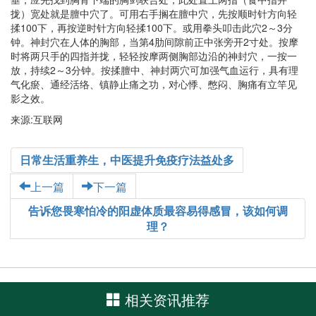
拢）宽处就是膻中穴了。可用右手搁在膻中穴，先按顺时针方向轻
揉100下，再按逆时针方向轻揉100下。或用拳头叩击此穴2～3分
钟。神封穴在人体的胸部，当第4肋间隙前正中张旁开2寸处。按摩
时将两只手的四指并拢，轻轻按摩两侧胸部边沿的神封穴，一按一
放，持续2～3分钟。按揉膻中、神封两穴可加强气血运行，具有理
气化瘀、通经活络、镇静止痛之功，对心悸、憋闷、胸痛有立竿见
影之效。
来源:互联网
日常生活重养生，中医提升免疫疗法益处多
上一篇
下一篇
告诉您畏寒怕冷的阳虚体质最容易得感冒，该如何调
理？
相关资讯推荐