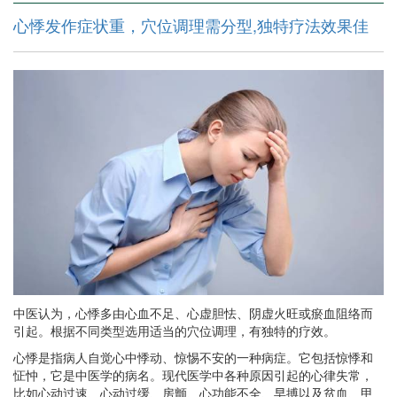
心悸发作症状重，穴位调理需分型,独特疗法效果佳
中医认为，心悸多由心血不足、心虚胆怯、阴虚火旺或瘀血阻络而
引起。根据不同类型选用适当的穴位调理，有独特的疗效。
心悸是指病人自觉心中悸动、惊惕不安的一种病症。它包括惊悸和
怔忡，它是中医学的病名。现代医学中各种原因引起的心律失常，
比如心动过速、心动过缓、房颤、心功能不全、早搏以及贫血、甲