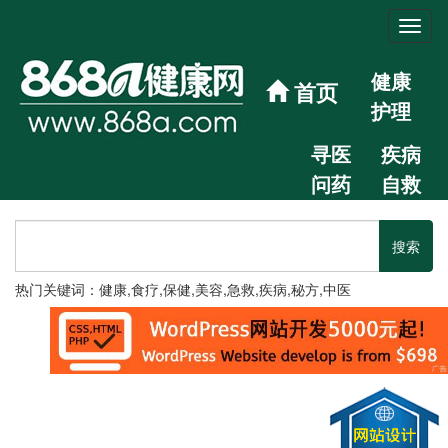
健康
首页
护理
寻医
疾病
问药
自救
热门关键词：健康,食疗,保健,美容,急救,疾病,秘方,中医