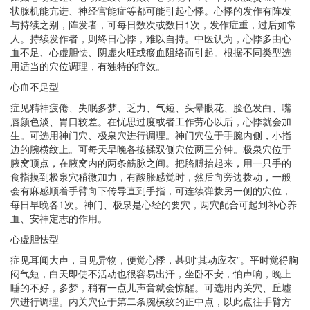
状腺机能亢进、神经官能症等都可能引起心悸。心悸的发作有阵发
与持续之别，阵发者，可每日数次或数日1次，发作症重，过后如常
人。持续发作者，则终日心悸，难以自持。中医认为，心悸多由心
血不足、心虚胆怯、阴虚火旺或瘀血阻络而引起。根据不同类型选
用适当的穴位调理，有独特的疗效。
心血不足型
症见精神疲倦、失眠多梦、乏力、气短、头晕眼花、脸色发白、嘴
唇颜色淡、胃口较差。在忧思过度或者工作劳心以后，心悸就会加
生。可选用神门穴、极泉穴进行调理。神门穴位于手腕内侧，小指
边的腕横纹上。可每天早晚各按揉双侧穴位两三分钟。极泉穴位于
腋窝顶点，在腋窝内的两条筋脉之间。把胳膊抬起来，用一只手的
食指摸到极泉穴稍微加力，有酸胀感觉时，然后向旁边拨动，一般
会有麻感顺着手臂向下传导直到手指，可连续弹拨另一侧的穴位，
每日早晚各1次。神门、极泉是心经的要穴，两穴配合可起到补心养
血、安神定志的作用。
心虚胆怯型
症见耳闻大声，目见异物，便觉心悸，甚则“其动应衣”。平时觉得胸
闷气短，白天即使不活动也很容易出汗，坐卧不安，怕声响，晚上
睡的不好，多梦，稍有一点儿声音就会惊醒。可选用内关穴、丘墟
穴进行调理。内关穴位于第二条腕横纹的正中点，以此点往手臂方