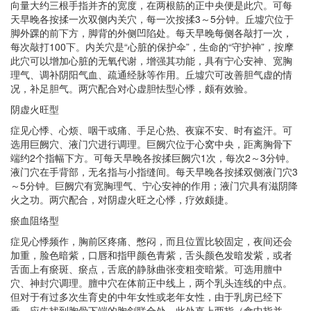
向量大约三根手指并齐的宽度，在两根筋的正中央便是此穴。可每
天早晚各按揉一次双侧内关穴，每一次按揉3～5分钟。丘墟穴位于
脚外踝的前下方，脚背的外侧凹陷处。每天早晚每侧各敲打一次，
每次敲打100下。内关穴是“心脏的保护伞”，生命的“守护神”，按摩
此穴可以增加心脏的无氧代谢，增强其功能，具有宁心安神、宽胸
理气、调补阴阳气血、疏通经脉等作用。丘墟穴可改善胆气虚的情
况，补足胆气。两穴配合对心虚胆怯型心悸，颇有效验。
阴虚火旺型
症见心悸、心烦、咽干或痛、手足心热、夜寐不安、时有盗汗。可
选用巨阙穴、液门穴进行调理。巨阙穴位于心窝中央，距离胸骨下
端约2个指幅下方。可每天早晚各按揉巨阙穴1次，每次2～3分钟。
液门穴在手背部，无名指与小指缝间。每天早晚各按揉双侧液门穴3
～5分钟。巨阙穴有宽胸理气、宁心安神的作用；液门穴具有滋阴降
火之功。两穴配合，对阴虚火旺之心悸，疗效颇捷。
瘀血阻络型
症见心悸频作，胸前区疼痛、憋闷，而且位置比较固定，夜间还会
加重，脸色暗紫，口唇和指甲颜色青紫，舌头颜色发暗发紫，或者
舌面上有瘀斑、瘀点，舌底的静脉曲张变粗变暗紫。可选用膻中
穴、神封穴调理。膻中穴在体前正中线上，两个乳头连线的中点。
但对于有过多次生育史的中年女性或老年女性，由于乳房已经下
垂，应先找到胸骨下端的胸剑联合处，此处直上两指（食中指并