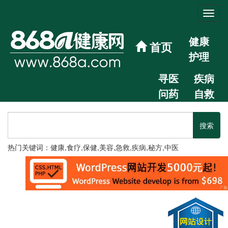
健康
首页
护理
寻医
疾病
问药
自救
热门关键词：健康,食疗,保健,美容,急救,疾病,秘方,中医