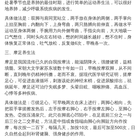
处暑季节也是养肺的最佳时期，进行简单的运动养生法，可以很好
地养肺，减少呼吸系统疾病的发生。
具体做法是：双脚与肩同宽站立，两手放在身体的两侧，两手掌向
上抬至胸前，内翻向下，上身弯曲，两只胳膊向前伸直，再做水平
运动至身体两侧，手腕用力向外侧弯曲，手指尖向前，大大地吸一
口气憋住，同时头向左右转动，憋的时间越长越好，憋不住时，身
体恢复正常体位，吐气放松，反复做6次，早晚各一次。
三、摩足养生法
摩足是我国流传已久的自我按摩法，能滋阴降火，强腰健肾，益精
填髓。宋朝大文学家苏东坡数十年如一日，早晚按摩双脚，从不间
断，直到晚年仍精神抖擞，老而不衰。据现代医学研究证明，搓摩
足心，可促进血液循环，刺激该处的神经末梢，促进尿酸排出，祛
病延年。摩足还可治疗失眠多梦、头晕目眩、咽喉肿痛、高血压、
心悸等多种疾病。
具体做法是：①搓足心。可早晚两次在床上进行，两脚心相向，先
把双手掌搓擦发热后，左手按摩右脚心，右手按摩左脚心，至脚心
发热。②按压涌泉穴。此穴在脚底心凹陷中，在足底前三分之一与
后三分之二交界处，方法是中指或食指端由脚心向脚趾方向作按
摩，每次按一二百下，每隔几天，加按10次，最后可加至500次，日
久自然会起到补肾健脑、强身健步的作用。