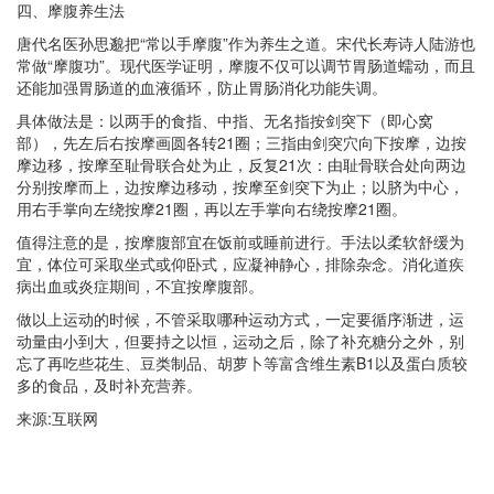
四、摩腹养生法
唐代名医孙思邈把“常以手摩腹”作为养生之道。宋代长寿诗人陆游也
常做“摩腹功”。现代医学证明，摩腹不仅可以调节胃肠道蠕动，而且
还能加强胃肠道的血液循环，防止胃肠消化功能失调。
具体做法是：以两手的食指、中指、无名指按剑突下（即心窝
部），先左后右按摩画圆各转21圈；三指由剑突穴向下按摩，边按
摩边移，按摩至耻骨联合处为止，反复21次：由耻骨联合处向两边
分别按摩而上，边按摩边移动，按摩至剑突下为止；以脐为中心，
用右手掌向左绕按摩21圈，再以左手掌向右绕按摩21圈。
值得注意的是，按摩腹部宜在饭前或睡前进行。手法以柔软舒缓为
宜，体位可采取坐式或仰卧式，应凝神静心，排除杂念。消化道疾
病出血或炎症期间，不宜按摩腹部。
做以上运动的时候，不管采取哪种运动方式，一定要循序渐进，运
动量由小到大，但要持之以恒，运动之后，除了补充糖分之外，别
忘了再吃些花生、豆类制品、胡萝卜等富含维生素B1以及蛋白质较
多的食品，及时补充营养。
来源:互联网