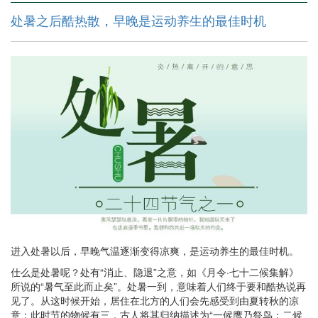
处暑之后酷热散，早晚是运动养生的最佳时机
进入处暑以后，早晚气温逐渐变得凉爽，是运动养生的最佳时机。
仕么是处暑呢？处有“消止、隐退”之意，如《月令·七十二候集解》
所说的“暑气至此而止矣”。处暑一到，意味着人们终于要和酷热说再
见了。从这时候开始，居住在北方的人们会先感受到由夏转秋的凉
意；此时节的物候有三，古人将其归纳描述为“一候鹰乃祭鸟：二候