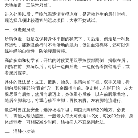
天地始肃，三候禾乃登”。
进入处暑以后，早晚气温逐渐变得凉爽，是运动养生的最佳时机。
现选择几项比较适宜的运动项目，大家不妨试试。
一、倒走健身法
所谓倒走，就是在保持身体平衡的状态下，向后走。倒走是一种反
序运动，能刺激前行时不常活动的肌肉，促进血液循环，还可以训
练神经的自律性，防治腰肌劳损。
高龄多病和初学者，开始的时候要用双手按腰部两侧，拇指在后，
四指在前，熟练以后，可以一边向后走，一边配合着摆臂甩手，或
者屈肘握拳。
具体的做法是：立正、挺胸、抬头、眼睛向前平视，双手叉腰，拇
指向后按腰部的“肾俞”穴，其余四指向前。倒走时，左脚开始，左大
腿尽量向后抬，然后向后迈出，身体重心后移，以左前脚掌着地，
随后全脚着地，将重心移至左脚，再换右脚。左右脚轮流进行。
锻炼时要注意安全，选择场地平坦，周围无障碍物的地方。必要
时，需他人帮助照应。一般老人每天可倒走1~2次，每次20分钟。身
体虚弱者，可相应减少时间。结核病人不宜采用此法。
二、润肺小功法